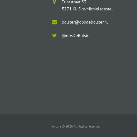
Ericastraat 33,
5271 KL Sint-Michielsgestel
bolster@obsdebolster.nl
@obsDeBolster
Ancora © 2026 All Rights Reserved