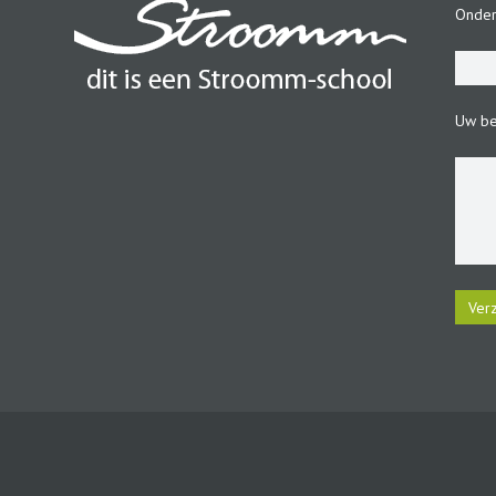
Onde
Uw be