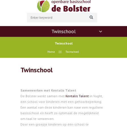
Twinschool
Twinschool
Home
Twinschool
Twinschool
Samenwerken met Kentalis Talent
De Bolster werkt samen met
Kentalis Talent
in Vught,
een school voor kinderen met een gehoorbeperking.
Een aantal van deze kinderen kan naar een reguliere
basisschool en heeft zo optimaal de mogelijkheid
om taal te verwerven.
Door een groepje kinderen op één school te