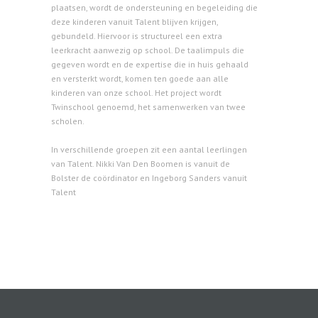
plaatsen, wordt de ondersteuning en begeleiding die
deze kinderen vanuit Talent blijven krijgen,
gebundeld. Hiervoor is structureel een extra
leerkracht aanwezig op school. De taalimpuls die
gegeven wordt en de expertise die in huis gehaald
en versterkt wordt, komen ten goede aan alle
kinderen van onze school. Het project wordt
Twinschool genoemd, het samenwerken van twee
scholen.
In verschillende groepen zit een aantal leerlingen
van Talent. Nikki Van Den Boomen is vanuit de
Bolster de coördinator en Ingeborg Sanders vanuit
Talent