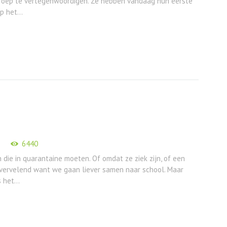
 groep te vertegenwoordigen. Ze hebben vandaag hun eerste
 het...
6440
 die in quarantaine moeten. Of omdat ze ziek zijn, of een
s vervelend want we gaan liever samen naar school. Maar
 het...