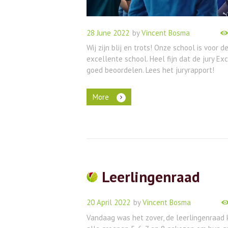
28 June 2022
by
Vincent Bosma
Wij zijn blij en trots! Onze school is voor 
excellente school. Heel fijn dat de jury E
goed beoordelen. Lees het juryrapport!
More
Leerlingenraad
20 April 2022
by
Vincent Bosma
Vandaag was het zover, de leerlingenraad k