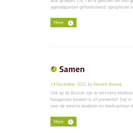
alle groepen 5, 6, 7 en 8 gekozen om hun
agendapunten geformuleerd: spelplezier op
More
Samen
14 December 2021
by
Vincent Bosma
Ook op de Bolster zijn er wel eens kinderen
huisgenoot besmet is, of preventief. Dat i
voor de meeste kinderen en leerkrachten is
More