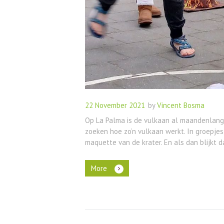
22 November 2021
by
Vincent Bosma
Op La Palma is de vulkaan al maandenlang 
zoeken hoe zo’n vulkaan werkt. In groepje
maquette van de krater. En als dan blijkt da
More