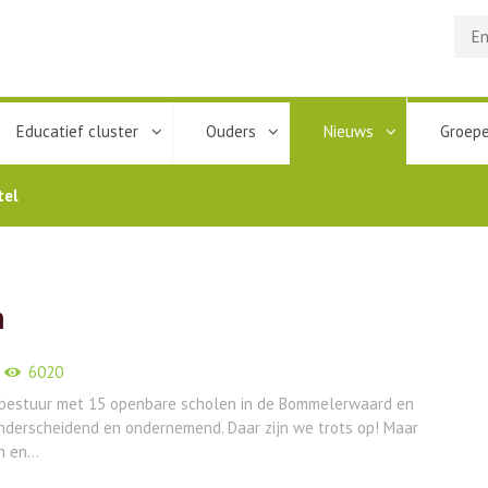
Educatief cluster
Ouders
Nieuws
Groep
tel
n
6020
lbestuur met 15 openbare scholen in de Bommelerwaard en
onderscheidend en ondernemend. Daar zijn we trots op! Maar
 en...