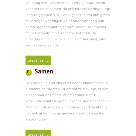
Vandaag was het zover, de leerlingenraad kwam
voor het eerst samen. Na officiële verkiezingen zijn
uit alle groepen 5, 6, 7 en 8 gekozen om hun groep
te vertegenwoordigen. Ze hebben vandaag hun
eerste agendapunten geformuleerd: spelplezier
op het schoolplein en schone toiletten. De
directeur en conciërge zijn ook enthousiast, laten
we daarmee aan de
Lees meer....
Samen
Ook op de Bolster zijn er wel eens kinderen die in
quarantaine moeten. Of omdat ze ziek zijn, of een
huisgenoot besmet is, of preventief. Dat is
vervelend want we gaan liever samen naar school.
Maar voor de meeste kinderen en leerkrachten is
het ook al een beetje gewoon geworden en dan
zie je mooie
Lees meer....