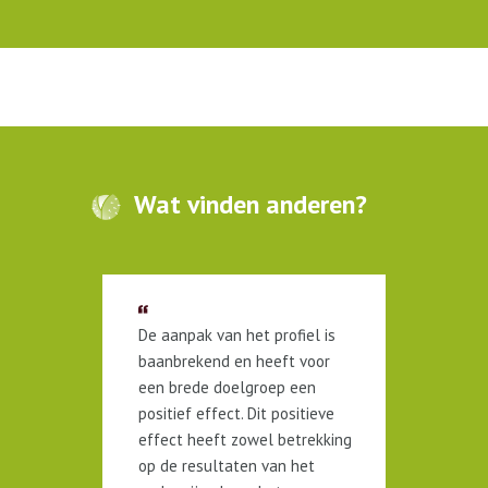
Wat vinden anderen?
en
De aanpak van het profiel is
Ik, en
baanbrekend en heeft voor
leden
een brede doelgroep een
Toezic
positief effect. Dit positieve
Pauw 
effect heeft zowel betrekking
Een ge
op de resultaten van het