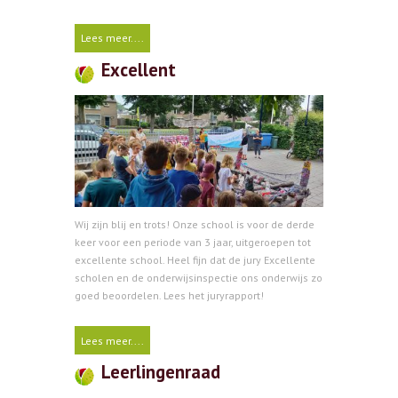
Lees meer....
Excellent
Wij zijn blij en trots! Onze school is voor de derde
keer voor een periode van 3 jaar, uitgeroepen tot
excellente school. Heel fijn dat de jury Excellente
scholen en de onderwijsinspectie ons onderwijs zo
goed beoordelen. Lees het juryrapport!
Lees meer....
Leerlingenraad