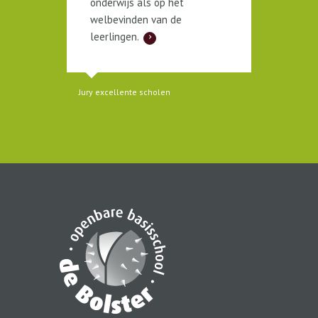
onderwijs als op het
welbevinden van de
Eric Haver
leerlingen.
voorzitter raad
Jury excellente scholen