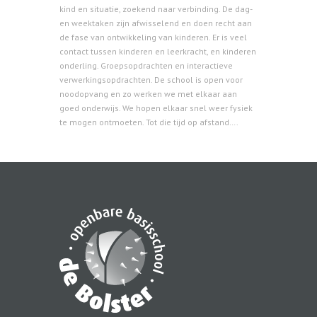
kind en situatie, zoekend naar verbinding. De dag-
en weektaken zijn afwisselend en doen recht aan
de fase van ontwikkeling van kinderen. Er is veel
contact tussen kinderen en leerkracht, en kinderen
onderling. Groepsopdrachten en interactieve
verwerkingsopdrachten. De school is open voor
noodopvang en zo werken we met elkaar aan
goed onderwijs. We hopen elkaar snel weer fysiek
te mogen ontmoeten. Tot die tijd op afstand….