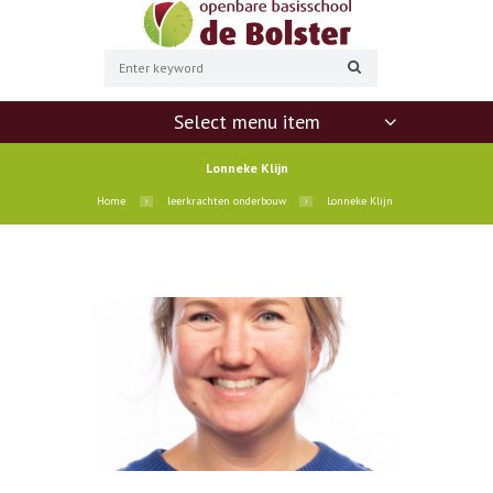
Select menu item
Lonneke Klijn
Home
leerkrachten onderbouw
Lonneke Klijn