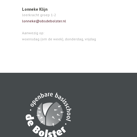
Lonneke Klijn
leerkracht groep 1-2
lonneke@obsdebolster.nl
Aanwezig op:
woensdag (om de week), donderdag, vrijdag