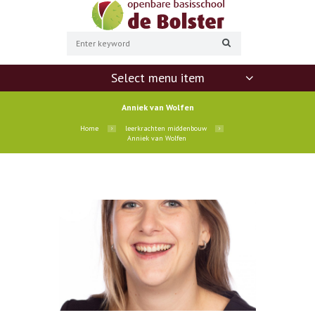
Select menu item
Anniek van Wolfen
Home
leerkrachten middenbouw
Anniek van Wolfen