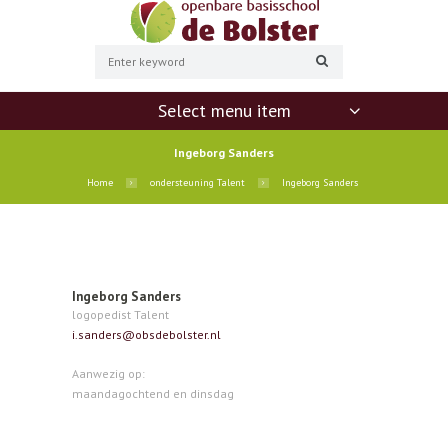
Select menu item
Ingeborg Sanders
Home
ondersteuning Talent
Ingeborg Sanders
Ingeborg Sanders
logopedist Talent
i.sanders@obsdebolster.nl
Aanwezig op:
maandagochtend en dinsdag