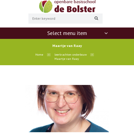
Select menu item
Maartje van Raay
Home
leerkrachten onderbouw
Maartje van Raay