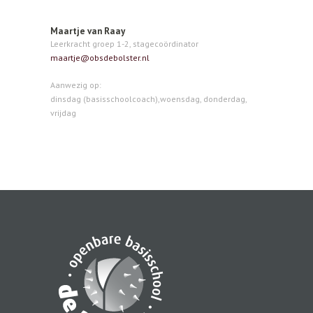
Maartje van Raay
Leerkracht groep 1-2, stagecoördinator
maartje@obsdebolster.nl
Aanwezig op:
dinsdag (basisschoolcoach),woensdag, donderdag,
vrijdag