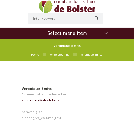
Select menu item
Veronique Smits
Home
ondersteuning
Veronique Smits
Veronique Smits
Administratief medewerker
veronique@obsdebolster.nl
Aanwezig op:
dinsdag/vc_column_text]