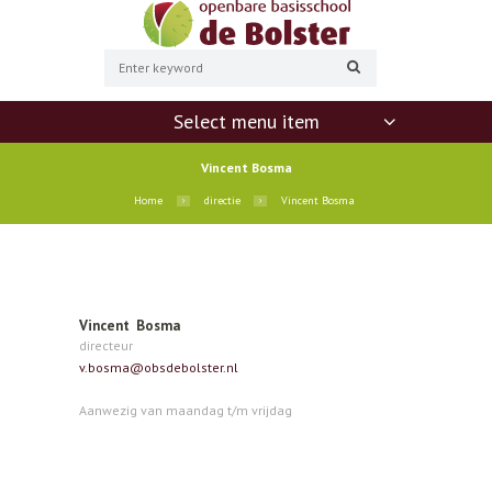
Select menu item
Vincent Bosma
Home
directie
Vincent Bosma
Vincent Bosma
directeur
v.bosma@obsdebolster.nl
Aanwezig van maandag t/m vrijdag