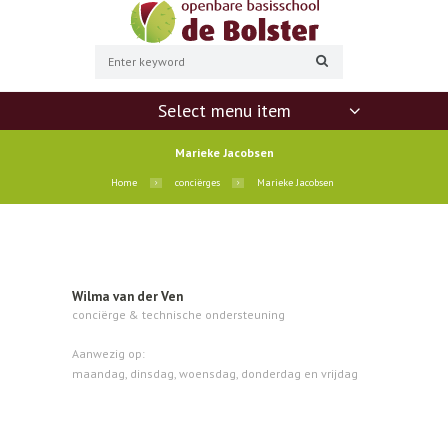
Select menu item
Marieke Jacobsen
Home
conciërges
Marieke Jacobsen
Wilma van der Ven
conciërge & technische ondersteuning
Aanwezig op:
maandag, dinsdag, woensdag, donderdag en vrijdag