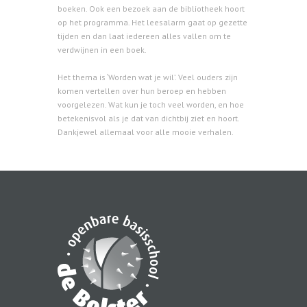
boeken. Ook een bezoek aan de bibliotheek hoort
op het programma. Het leesalarm gaat op gezette
tijden en dan laat iedereen alles vallen om te
verdwijnen in een boek.
Het thema is ‘Worden wat je wil’. Veel ouders zijn
komen vertellen over hun beroep en hebben
voorgelezen. Wat kun je toch veel worden, en hoe
betekenisvol als je dat van dichtbij ziet en hoort.
Dankjewel allemaal voor alle mooie verhalen.