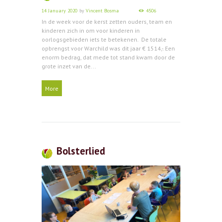
14 January 2020
by
Vincent Bosma
4506
In de week voor de kerst zetten ouders, team en
kinderen zich in om voor kinderen in
oorlogsgebieden iets te betekenen. De totale
opbrengst voor Warchild was dit jaar € 1514,-. Een
enorm bedrag, dat mede tot stand kwam door de
grote inzet van de...
More
Bolsterlied