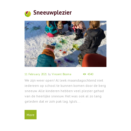
Sneeuwplezier
11 February 2021
by
Vincent Bosma
4540
We zijn weer open! Al leek maandagochtend niet
iedereen op school te kunnen komen door de berg
sneeuw. Alle kinderen hebben veel plezier gehad
van de heerlijke sneeuw. Het was ook al zo lang
geleden dat er zo’n pak lag. Iglo’s...
More