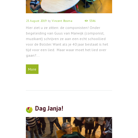
23 August 2019
by
Vincent Bosma
5546
Hier ziet u ze zitten: de componisten! Onder
begeleiding van Guus van Marwijk (componist,
muzikant) schrijven ze aan een echt schoollied
voor de Bolster. Want als je 40 jaar bestaat is het
tijd voor een lied. Maar waar moet het lied over
gaan?...
More
Dag Janja!