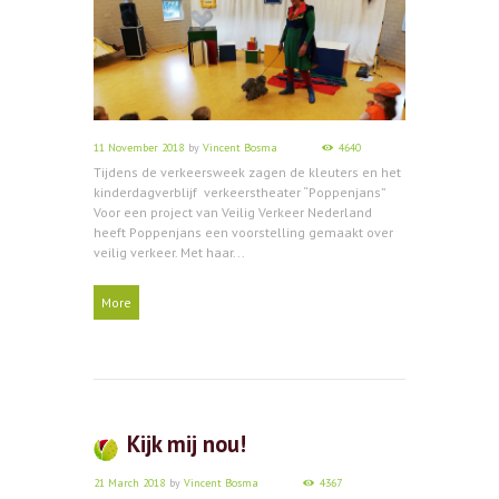
11 November 2018
by
Vincent Bosma
4640
Tijdens de verkeersweek zagen de kleuters en het
kinderdagverblijf verkeerstheater “Poppenjans”
Voor een project van Veilig Verkeer Nederland
heeft Poppenjans een voorstelling gemaakt over
veilig verkeer. Met haar...
More
Kijk mij nou!
21 March 2018
by
Vincent Bosma
4367