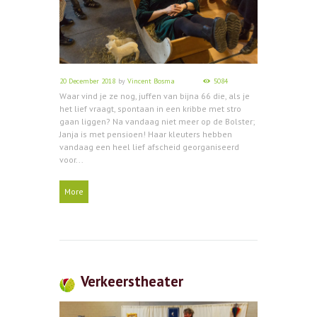
20 December 2018
by
Vincent Bosma
5084
Waar vind je ze nog, juffen van bijna 66 die, als je
het lief vraagt, spontaan in een kribbe met stro
gaan liggen? Na vandaag niet meer op de Bolster;
Janja is met pensioen! Haar kleuters hebben
vandaag een heel lief afscheid georganiseerd
voor...
More
Verkeerstheater