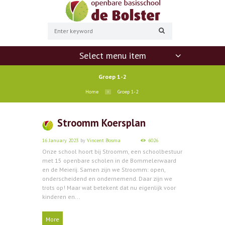
Select menu item
Groep 1-2
Home
Groep 1-2
Stroomm Koersplan
16 January 2023
by
Vincent Bosma
6026
Onze school hoort bij Stroomm, een schoolbestuur
met 15 openbare scholen in de Bommelerwaard
en de Meierij. Samen zijn we Stroomm: open,
onderscheidend en ondernemend. Daar zijn we
trots op! Maar wat betekent dat nu eigenlijk voor
kinderen en...
More