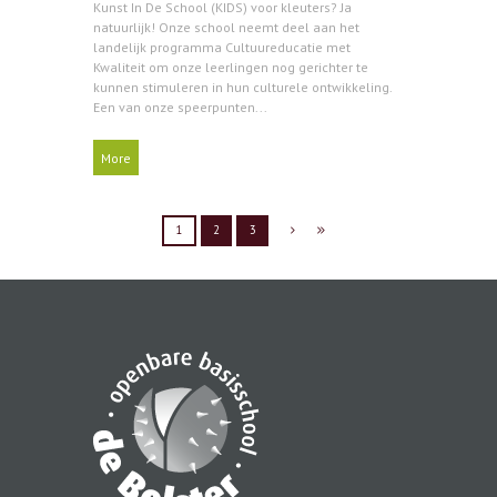
Kunst In De School (KIDS) voor kleuters? Ja
natuurlijk! Onze school neemt deel aan het
landelijk programma Cultuureducatie met
Kwaliteit om onze leerlingen nog gerichter te
kunnen stimuleren in hun culturele ontwikkeling.
Een van onze speerpunten...
More
1
2
3