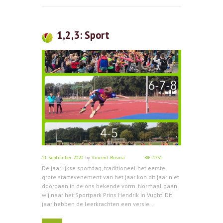
1,2,3: Sport
11 September 2020
by
Vincent Bosma
4751
De jaarlijkse sportdag, traditioneel het eerste,
grote startevenement van het jaar kon dit jaar niet
doorgaan in de ons bekende vorm. Normaal gaan
wij naar het Sportpark Prins Hendrik in Vught. Dit
jaar hebben de leerkrachten een versie...