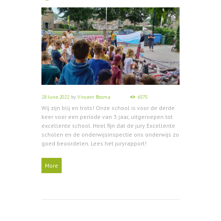
28 June 2022
by
Vincent Bosma
6575
Wij zijn blij en trots! Onze school is voor de derde
keer voor een periode van 3 jaar, uitgeroepen tot
excellente school. Heel fijn dat de jury Excellente
scholen en de onderwijsinspectie ons onderwijs zo
goed beoordelen. Lees het juryrapport!
More