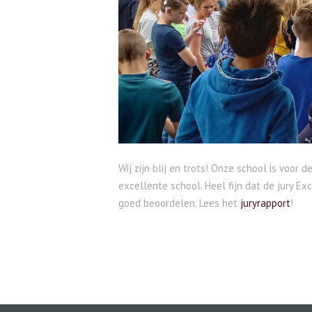
Wij zijn blij en trots! Onze school is voor 
excellente school. Heel fijn dat de jury E
goed beoordelen. Lees het
juryrapport
!