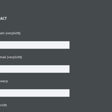
TACT
am (verplicht)
ail (verplicht)
rwerp
richt